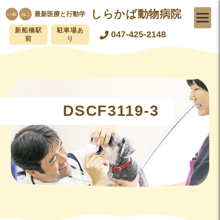
しらかば動物病院
最新医療と行動学
新船橋駅
駐車場あ
047-425-2148
前
り
DSCF3119-3