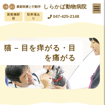
しらかば動物病院
最新医療と行動学
新船橋駅
駐車場あ
047-425-2148
前
り
猫 – 目を痒がる・目
を痛がる