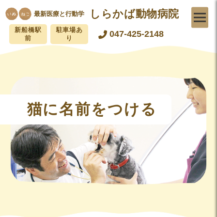
しらかば動物病院
最新医療と行動学
新船橋駅
駐車場あ
047-425-2148
前
り
猫に名前をつける