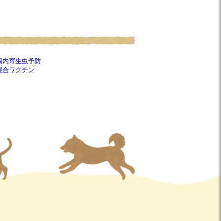
腸内寄生虫予防
混合ワクチン